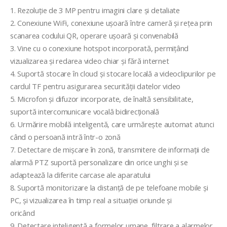
1. Rezoluție de 3 MP pentru imagini clare și detaliate
2. Conexiune WiFi, conexiune ușoară între cameră și rețea prin
scanarea codului QR, operare ușoară și convenabilă
3. Vine cu o conexiune hotspot incorporată, permițând
vizualizarea și redarea video chiar și fără internet
4. Suportă stocare în cloud și stocare locală a videoclipurilor pe
cardul TF pentru asigurarea securității datelor video
5. Microfon și difuzor incorporate, de înaltă sensibilitate,
suportă intercomunicare vocală bidirecțională
6. Urmărire mobilă inteligentă, care urmărește automat atunci
când o persoană intră într-o zonă
7. Detectare de mișcare în zonă, transmitere de informații de
alarmă PTZ suportă personalizare din orice unghi și se
adaptează la diferite carcase ale aparatului
8. Suportă monitorizare la distanță de pe telefoane mobile și
PC, și vizualizarea în timp real a situației oriunde și
oricând
9. Detectare inteligentă a formelor umane, filtrare a alarmelor